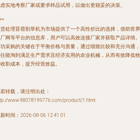
考虑实地考察厂家或要求样品试用，以做出更稳妥的决策。
**
尾货处理苜蓿割草机为市场提供了一个高性价比的选择，借助世
工厂网等平台的信息库，用户可以高效连接厂家并获取产品详情
成功采购的关键在于平衡价格与质量，通过细致比较和充分沟通
往往能淘到满足生产需求且经济实用的农业机械，从而有效降低
草收割成本，提升经营效益。
如若转载，请注明出处：
ttp://www.98078199776.com/product/1.html
新时间：2026-08-06 12:41:01