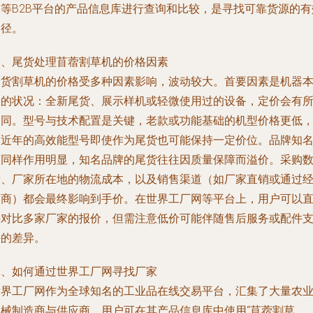
网等B2B平台的产品信息库进行查询和比较，是寻找可靠货源的有
途径。
一、尾货处理苜蓿割草机的价格因素
尾货割草机的价格受多种因素影响，波动较大。首要因素是机器
身的状况：全新尾货、展示样机或轻微使用过的设备，定价会有
不同。型号与技术配置是关键，老款或功能基础的机型价格更低
而近年的高效能型号即使作为尾货也可能保持一定价位。品牌知
度同样作用明显，知名品牌的尾货往往因质量保障而溢价。采购
量、厂家所在地的物流成本，以及销售渠道（如厂家直销或通过
销商）都会最终影响到手价。在世界工厂网等平台上，用户可以
接对比多家厂家的报价，但需注意低价可能伴随售后服务或配件
持的差异。
二、如何通过世界工厂网寻找厂家
世界工厂网作为全球知名的工业品在线交易平台，汇集了大量农
机械制造商与供应商。用户可在其产品信息库中使用“苜蓿割草