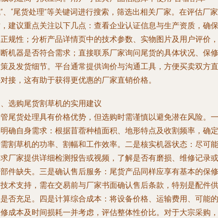
”、“尾货处理”等关键词进行搜索，筛选出相关厂家。在评估厂家
时，建议重点关注以下几点：查看企业认证信息与生产资质，确
其正规性；分析产品详情页中的技术参数、实物图片及用户评价
判断机器是否符合需求；直接联系厂家询问尾货的具体状况、保
政策及发货细节。平台通常提供询价与沟通工具，方便买卖双方
接对接，这有助于获得更优惠的厂家直销价格。
三、选购尾货割草机的实用建议
尽管尾货处理具有价格优势，但选购时需谨慎以避免潜在风险。
是明确自身需求：根据苜蓿种植面积、地形特点及收割频率，确
所需割草机的功率、割幅和工作效率。二是核实机器状态：尽可
要求厂家提供详细检测报告或视频，了解是否有磨损、维修记录
零部件缺失。三是确认售后服务：尾货产品同样应享有基本的保
与技术支持，需在交易前与厂家书面确认售后条款，特别是配件
应是否充足。四是计算综合成本：将设备价格、运输费用、可能
维修成本及时间损耗一并考虑，评估整体性价比。对于大宗采购