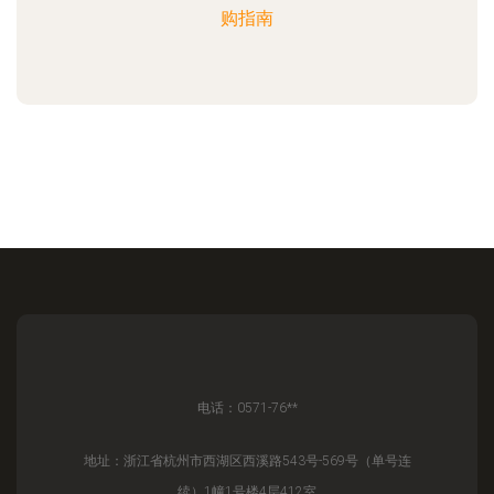
购指南
电话：0571-76**
地址：浙江省杭州市西湖区西溪路543号-569号（单号连
续）1幢1号楼4层412室