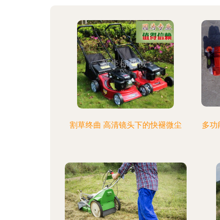
割草终曲 高清镜头下的快褪微尘
多功