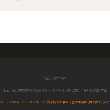
电话：0571-76**
地址：浙江省杭州市西湖区西溪路543号-569号（单号连续）1幢1号楼4层412室
 © 2026
WWW.98078199776.COM
割草机
杭州焕旭信息技术有限公司
割草机
版权