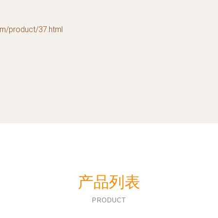
roduct/37.html
产品列表
PRODUCT