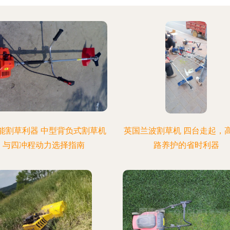
能割草利器 中型背负式割草机
英国兰波割草机 四台走起，
与四冲程动力选择指南
路养护的省时利器